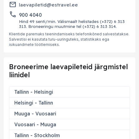
email
laevapiletid@estravel.ee
phone
900 4040
Hind 49 senti/min. Välismaalt helistades (+372) 6 313
313. Broneeringu muutmine tel (+372) 6 313 314.
Klientide paremaks teenindamiseks telefonikõned salvestatakse.
Salvestisi ei kasutata turu-uuringuteks, statistikaks ega
isikuandmete töötlemiseks.
Broneerime laevapileteid järgmistel
liinidel
Tallinn - Helsingi
Helsingi - Tallinn
Muuga - Vuosaari
Vuosaari - Muuga
Tallinn - Stockholm