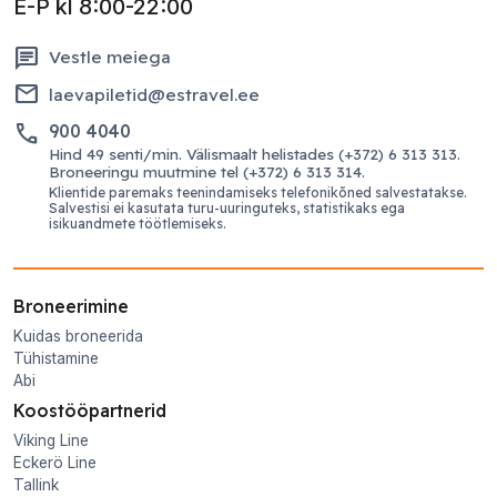
E-P kl 8:00-22:00
chat
Vestle meiega
email
laevapiletid@estravel.ee
phone
900 4040
Hind 49 senti/min. Välismaalt helistades (+372) 6 313 313.
Broneeringu muutmine tel (+372) 6 313 314.
Klientide paremaks teenindamiseks telefonikõned salvestatakse.
Salvestisi ei kasutata turu-uuringuteks, statistikaks ega
isikuandmete töötlemiseks.
Broneerimine
Kuidas broneerida
Tühistamine
Abi
Koostööpartnerid
Viking Line
Eckerö Line
Tallink