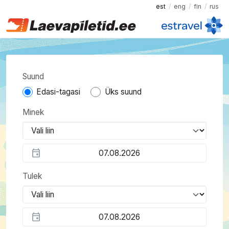
est
eng
fin
rus
Suund
Edasi-tagasi
Üks suund
Minek
event
Tulek
event