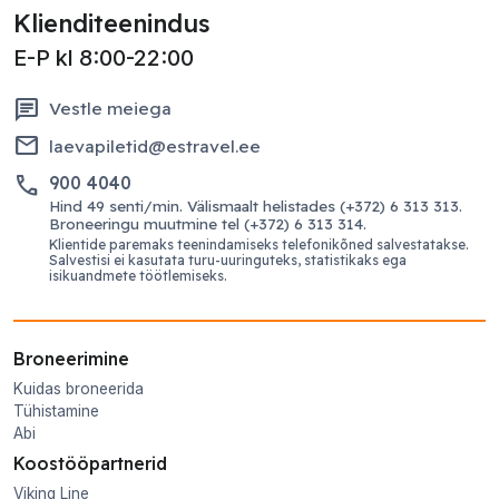
Klienditeenindus
E-P kl 8:00-22:00
chat
Vestle meiega
email
laevapiletid@estravel.ee
phone
900 4040
Hind 49 senti/min. Välismaalt helistades (+372) 6 313 313.
Broneeringu muutmine tel (+372) 6 313 314.
Klientide paremaks teenindamiseks telefonikõned salvestatakse.
Salvestisi ei kasutata turu-uuringuteks, statistikaks ega
isikuandmete töötlemiseks.
Broneerimine
Kuidas broneerida
Tühistamine
Abi
Koostööpartnerid
Viking Line