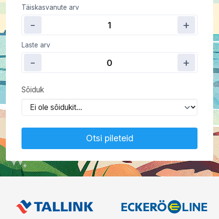
Täiskasvanute arv
-
+
1
Laste arv
-
+
0
Sõiduk
Otsi pileteid