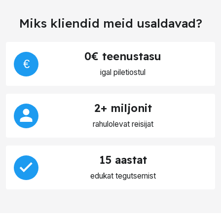
Miks kliendid meid usaldavad?
0€ teenustasu
€
igal piletiostul
2+ miljonit
rahulolevat reisijat
15 aastat
edukat tegutsemist