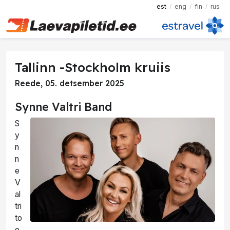
est
eng
fin
rus
Tallinn -Stockholm kruiis
Reede, 05. detsember 2025
Synne Valtri Band
S
y
n
n
e
V
al
tri
to
o