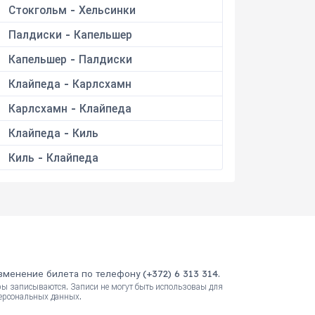
Стокгольм - Хельсинки
Палдиски - Капельшер
Капельшер - Палдиски
Клайпеда - Карлсхамн
Карлсхамн - Клайпеда
Клайпеда - Киль
Киль - Клайпеда
Изменение билета по телефону (+372) 6 313 314.
ры записываются. Записи не могут быть использоваы для
персональных данных.