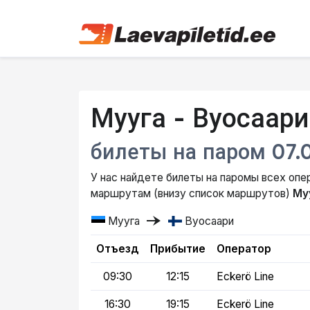
Мууга - Вуосаари
билеты на паром 07.
У нас найдете билеты на паромы всех операт
маршрутам (внизу список маршрутов)
Му
line_end_arrow_notch
Мууга
Вуосаари
Отъезд
Прибытие
Оператор
09:30
12:15
Eckerö Line
16:30
19:15
Eckerö Line