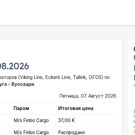
08.2026
e
оров (Viking Line, Eckerö Line, Tallink, DFDS) по
уга - Вуосаари
.
p
Пятница, 07. Август 2026
Паром
Итоговая цена
M/s Finbo Cargo
37,00 €
M/s Finbo Cargo
Распродано