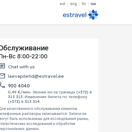
est
eng
fin
rus
Обслуживание
Пн-Вс 8:00-22:00
chat
Chat with us
mail
laevapiletid@estravel.ee
hone
900 4040
0,49 €/мин. Звонки из-за границы (+372) 6
313 313. Изменение билета по телефону
(+372) 6 313 314.
Для качественного обслуживания клиентов
телефонные разговоры записываются. Записи не
могут быть использоваы для исследования рынка,
статистических исследований и обработки
персональных данных.